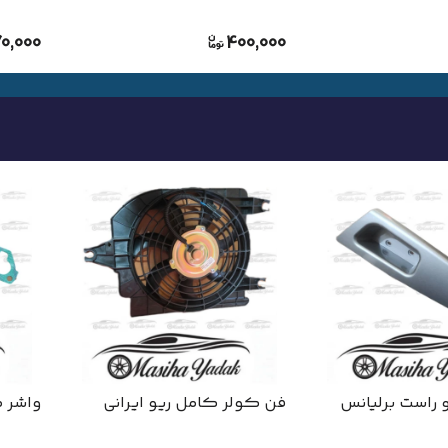
70,000
400,000
و راست برلیانس
فن کولر کامل ریو ایرانی
واشر م