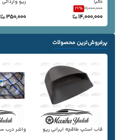
کیا
ریو وارداتی
26
%
19,000,000
350,000
14,000,000
پرفروش‌ترین محصولات
قاب استپ طاقچه ایرانی ریو
واشر درب سو