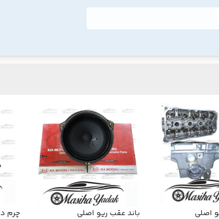
و اصلی
باند عقب ریو اصلی
چرم دس