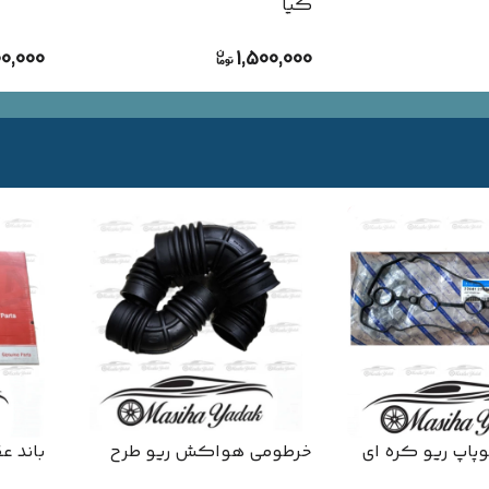
کیا
00,000
1,500,000
پاپ ریو کره ای
خرطومی هواکش ریو طرح
باند ع