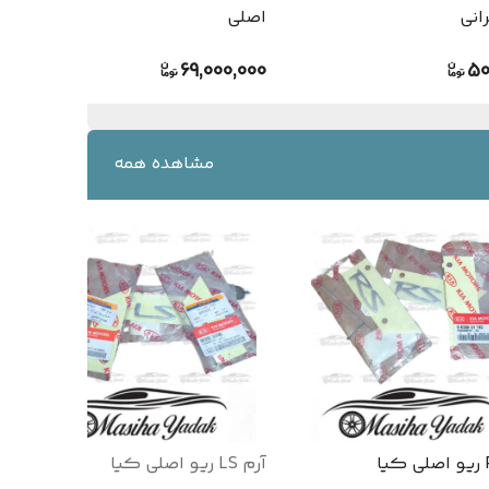
انی
اصلی
69,000,000
50
مشاهده همه
آرم LS ریو اصلی کیا