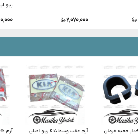
ریو ایر
0,000
2,070,000
ار جعبه فرمان
آرم عقب وسط KIA ریو اصلی
آرم RS ریو اصلی کیا