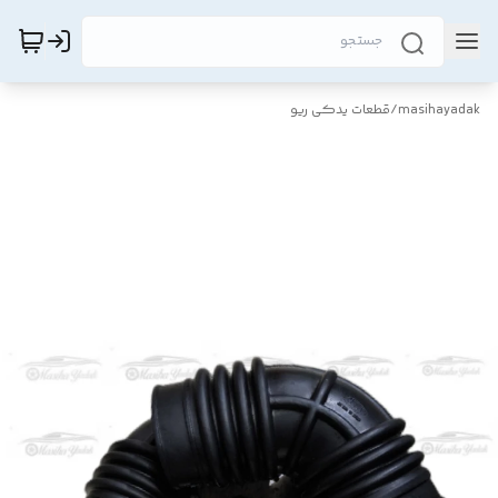
masihayadak
/
قطعات یدکی ریو