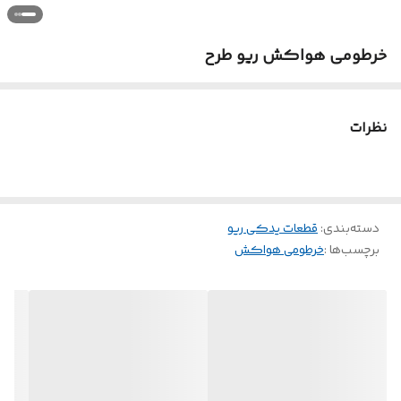
خرطومی هواکش ریو طرح
نظرات
دسته‌بندی
:
قطعات یدکی ریو
برچسب‌ها :
خرطومی هواکش