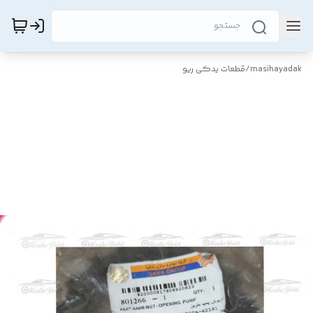
masihayadak
/
قطعات یدکی ریو