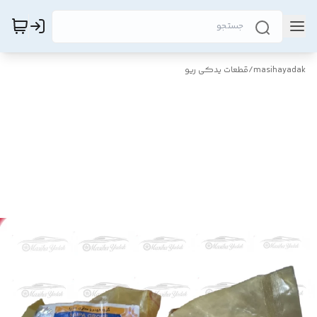
masihayadak
/
قطعات یدکی ریو