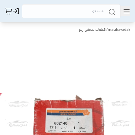
masihayadak
/
قطعات یدکی ریو