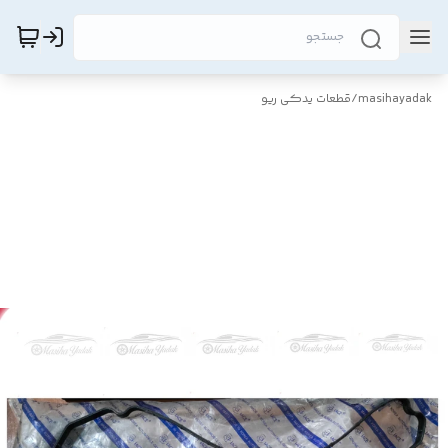
masihayadak
/
قطعات یدکی ریو