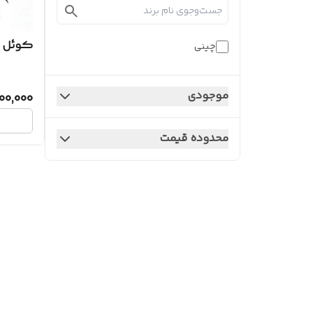
کوئل ر
چینی
موجودی
00,000
محدوده قیمت