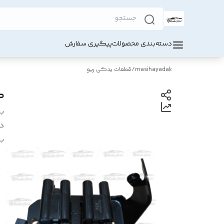
دسته‌بندی محصولات
پیگیری سفارش
masihayadak
/
قطعات یدکی ریو
ک
بر
د
بر