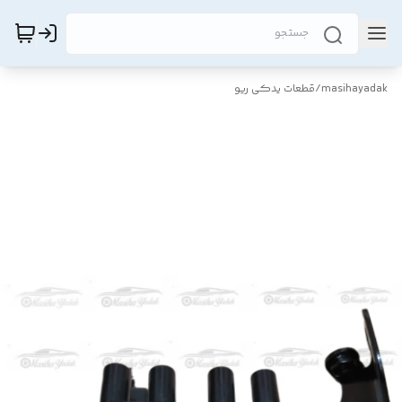
masihayadak
/
قطعات یدکی ریو