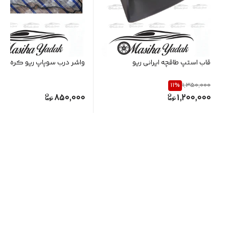
قاب استپ طاقچه ایرانی ریو
واشر درب سوپاپ ریو کره ای
11
%
1,350,000
850,000
1,200,000