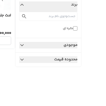
برند
لنت جل
کره ای
00,000
موجودی
محدوده قیمت