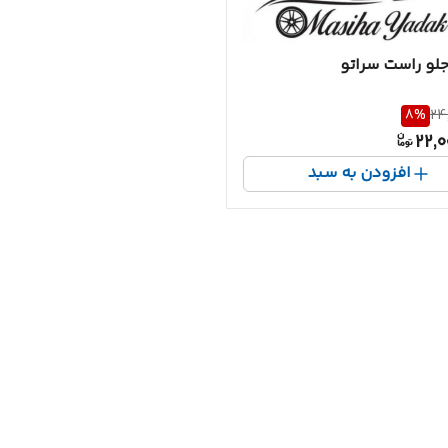
لو راست سراتو
8
%
24
22,0
افزودن به سبد