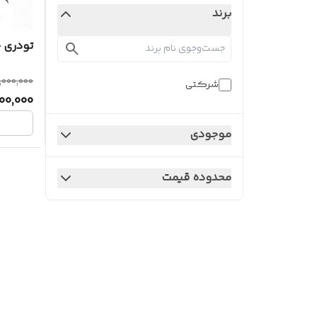
برند
تودری ج
,000,000
شرکتی
00,000
موجودی
محدوده قیمت