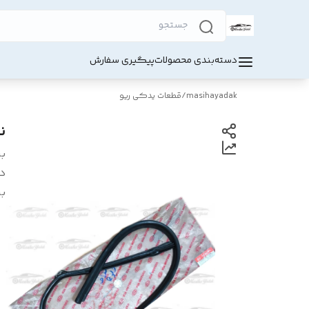
دسته‌بندی محصولات
پیگیری سفارش
masihayadak
/
قطعات یدکی ریو
ن
بر
د
بر