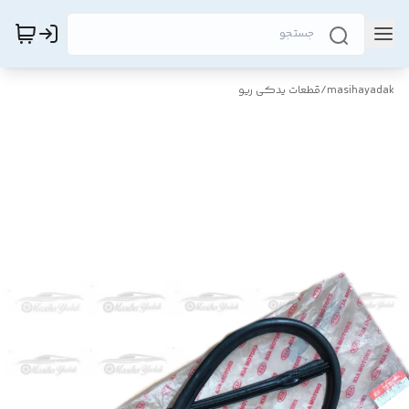
masihayadak
/
قطعات یدکی ریو