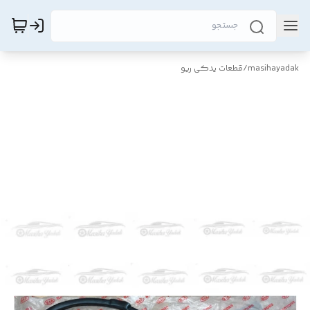
masihayadak
/
قطعات یدکی ریو