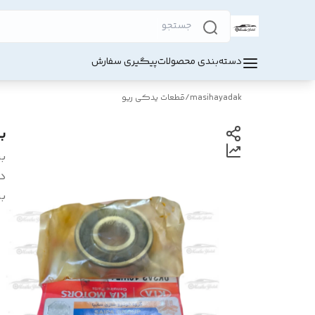
دسته‌بندی محصولات
پیگیری سفارش
masihayadak
/
قطعات یدکی ریو
ب
بر
د
بر