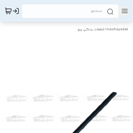
masihayadak
/
قطعات یدکی ریو