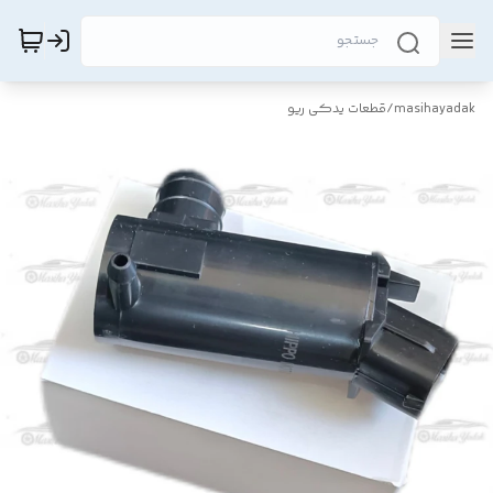
masihayadak
/
قطعات یدکی ریو