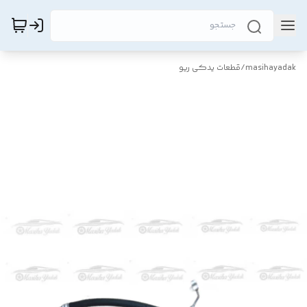
masihayadak
/
قطعات یدکی ریو