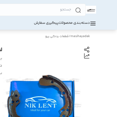
دسته‌بندی محصولات
پیگیری سفارش
masihayadak
/
قطعات یدکی ریو
ل
بر
د
بر