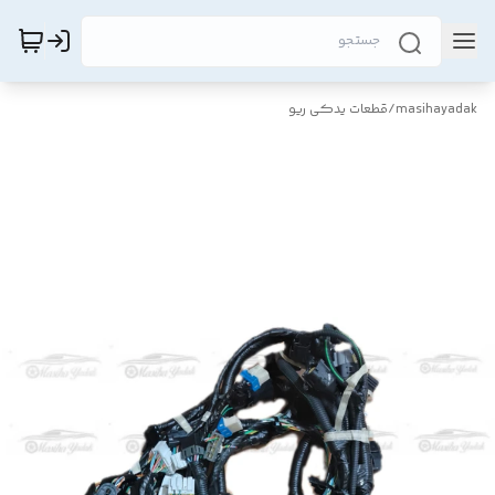
masihayadak
/
قطعات یدکی ریو