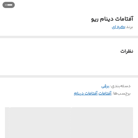
آفتامات دینام ریو
برند:
کره ای
نظرات
دسته‌بندی
:
برقی
برچسب‌ها :
آفتامات
،
آفتامات دینام