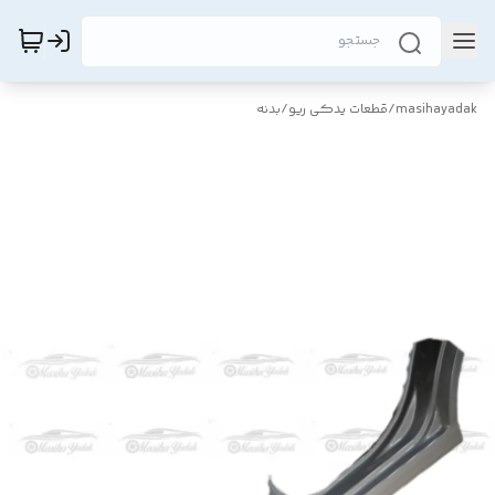
masihayadak
/
قطعات یدکی ریو
/
بدنه