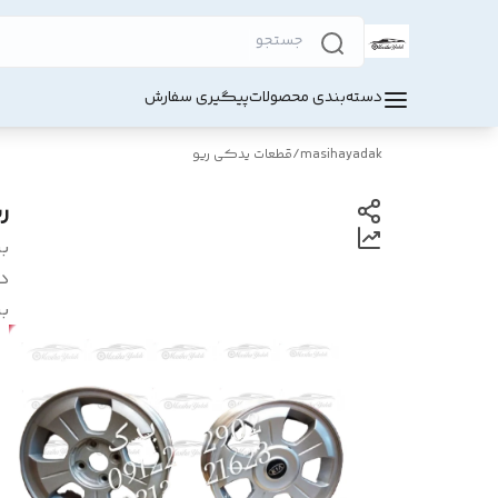
دسته‌بندی محصولات
پیگیری سفارش
masihayadak
/
قطعات یدکی ریو
ری
بر
د
بر