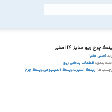
نگ چرخ ریو سایز 14 اصلی
ند:
اصلی کیا
سته‌بندی
:
قطعات یدکی ریو
چسب‌ها :
رینگ اسپرت
،
رینگ آلمینیومی
،
رینگ چرخ