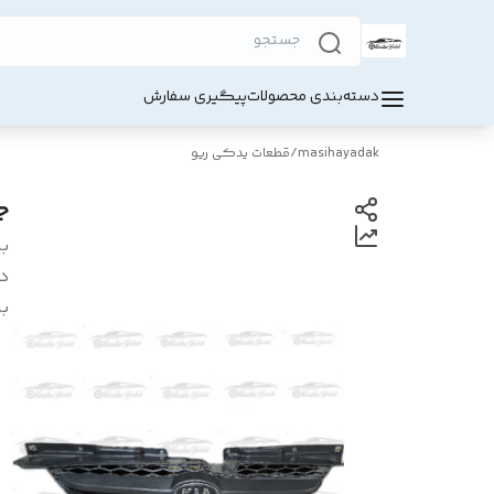
دسته‌بندی محصولات
پیگیری سفارش
masihayadak
/
قطعات یدکی ریو
ج
بر
د
بر