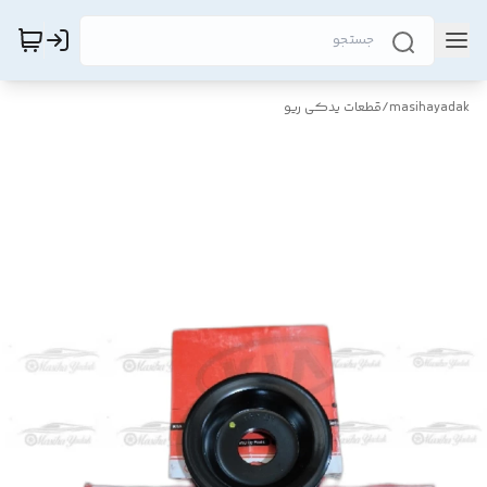
masihayadak
/
قطعات یدکی ریو