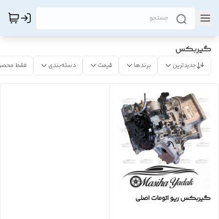
گیربکس
جدیدترین
برندها
قیمت
دسته‌بندی
فقط محصو
گیربکس ریو اتومات اصلی