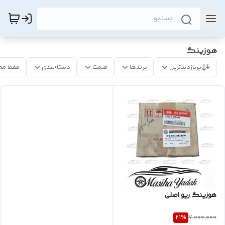
هوزینگ
پربازدیدترین
برندها
قیمت
دسته‌بندی
فقط مح
هوزینگ ریو اصلی
21
%
7,000,000