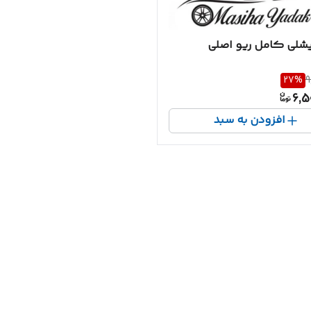
یشلی کامل ریو اصلی
27
%
9
6,5
افزودن به سبد