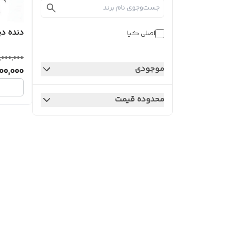
دنده د
اصلی کیا
,000,000
موجودی
00,000
محدوده قیمت