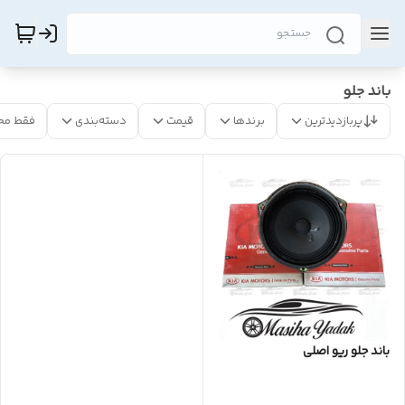
باند جلو
پربازدیدترین
برندها
قیمت
دسته‌بندی
فقط مح
باند جلو ریو اصلی