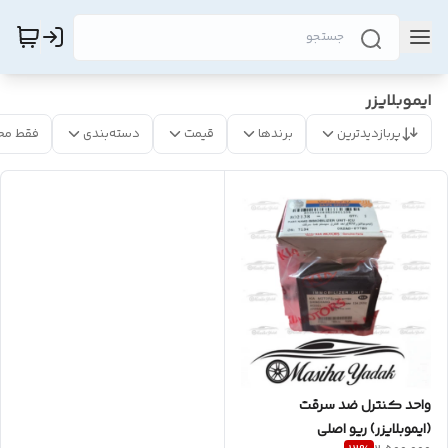
ایموبلایزر
پربازدیدترین
برندها
قیمت
دسته‌بندی
فقط مح
واحد کنترل ضد سرقت
(ایموبلایزر) ریو اصلی