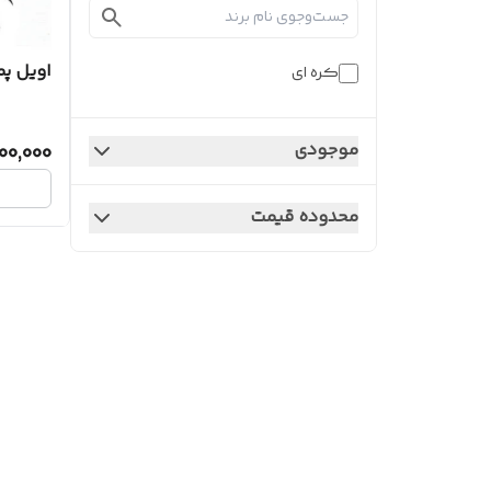
اویل پ
کره ای
موجودی
00,000
محدوده قیمت