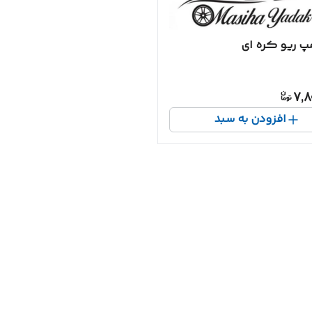
مپ ریو کره ای
7,8
افزودن به سبد