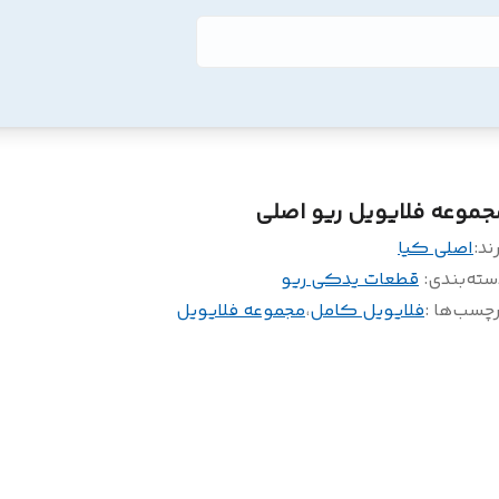
جموعه فلایویل ریو اصلی
ند:
اصلی کیا
سته‌بندی
:
قطعات یدکی ریو
چسب‌ها :
فلایویل کامل
،
مجموعه فلایویل