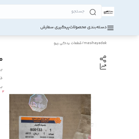
دسته‌بندی محصولات
پیگیری سفارش
masihayadak
/
قطعات یدکی ریو
م
بر
د
بر