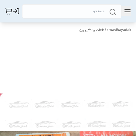
masihayadak
/
قطعات یدکی ریو