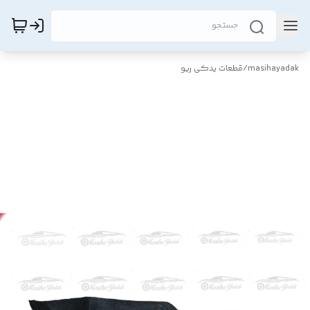
masihayadak
/
قطعات یدکی ریو