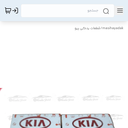
masihayadak
/
قطعات یدکی ریو