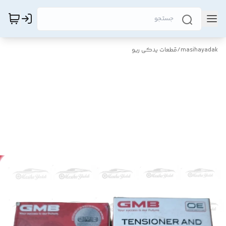
masihayadak
/
قطعات یدکی ریو