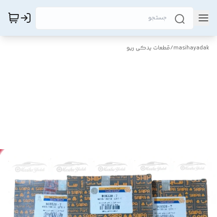
masihayadak
/
قطعات یدکی ریو