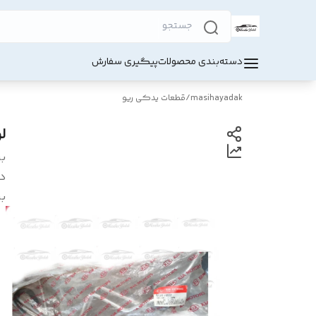
دسته‌بندی محصولات
پیگیری سفارش
masihayadak
/
قطعات یدکی ریو
ل
بر
د
بر