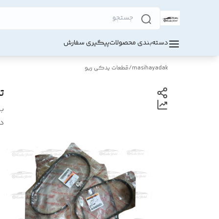
دسته‌بندی محصولات
پیگیری سفارش
masihayadak
/
قطعات یدکی ریو
ت
بر
د