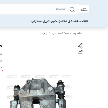
دسته‌بندی محصولات
پیگیری سفارش
masihayadak
/
قطعات یدکی ریو
ک
بر
د
بر