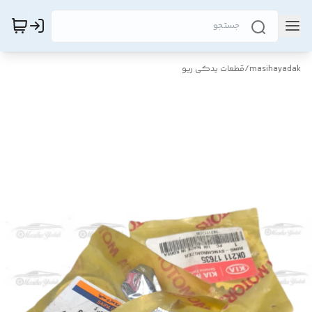
masihayadak
/
قطعات یدکی ریو