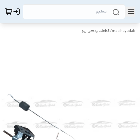
masihayadak
/
قطعات یدکی ریو