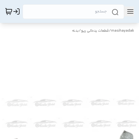
masihayadak
/
قطعات یدکی ریو
/
بدنه