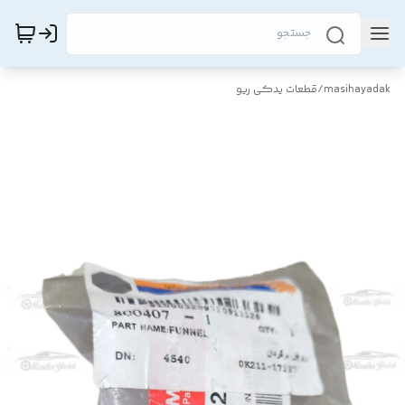
masihayadak
/
قطعات یدکی ریو