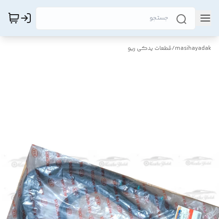
masihayadak
/
قطعات یدکی ریو