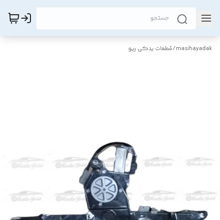
masihayadak
/
قطعات یدکی ریو