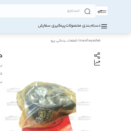
دسته‌بندی محصولات
پیگیری سفارش
masihayadak
/
قطعات یدکی ریو
دس
بر
د
بر