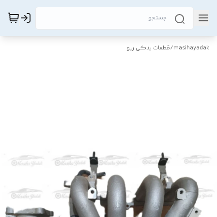
masihayadak
/
قطعات یدکی ریو