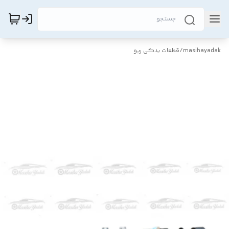
masihayadak
/
قطعات یدکی ریو